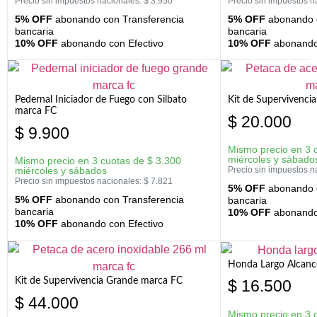
Precio sin impuestos nacionales:
$
3.950
Precio sin impuestos n
5% OFF
abonando con Transferencia
5% OFF
abonando c
bancaria
bancaria
10% OFF
abonando con Efectivo
10% OFF
abonando 
Pedernal Iniciador de Fuego con Silbato
Kit de Supervivenc
marca FC
$
20.000
$
9.900
Mismo precio en 3 
miércoles y sábado
Mismo precio en 3 cuotas de
$
3.300
miércoles y sábados
Precio sin impuestos n
Precio sin impuestos nacionales:
$
7.821
5% OFF
abonando c
5% OFF
abonando con Transferencia
bancaria
bancaria
10% OFF
abonando 
10% OFF
abonando con Efectivo
Honda Largo Alcanc
Kit de Supervivencia Grande marca FC
$
16.500
$
44.000
Mismo precio en 3 