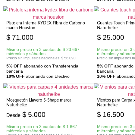
Pistolera Interna KYDEX Fibra de Carbono
Guantes Touch Prim
marca Houston
Naturheike
$
71.000
$
25.000
Mismo precio en 3 cuotas de
$
23.667
Mismo precio en 3 
miércoles y sábados
miércoles y sábado
Precio sin impuestos nacionales:
$
56.090
Precio sin impuestos n
5% OFF
abonando con Transferencia
5% OFF
abonando c
bancaria
bancaria
10% OFF
abonando con Efectivo
10% OFF
abonando 
Mosquetón Llavero S-Shape marca
Vientos para Carpa 
Naturheike
Naturheike
$
5.000
$
16.500
Desde
Mismo precio en 3 cuotas de
$
1.667
Mismo precio en 3 
miércoles y sábados
miércoles y sábado