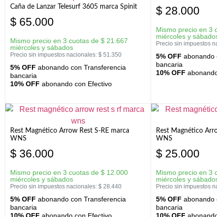
Caña de Lanzar Telesurf 3605 marca Spinit
$
28.000
$
65.000
Mismo precio en 3 
miércoles y sábado
Mismo precio en 3 cuotas de
$
21.667
Precio sin impuestos n
miércoles y sábados
Precio sin impuestos nacionales:
$
51.350
5% OFF
abonando c
bancaria
5% OFF
abonando con Transferencia
10% OFF
abonando 
bancaria
10% OFF
abonando con Efectivo
Rest Magnético Arrow Rest S-RE marca
Rest Magnético Arr
WNS
WNS
$
36.000
$
25.000
Mismo precio en 3 cuotas de
$
12.000
Mismo precio en 3 
miércoles y sábados
miércoles y sábado
Precio sin impuestos nacionales:
$
28.440
Precio sin impuestos n
5% OFF
abonando con Transferencia
5% OFF
abonando c
bancaria
bancaria
10% OFF
abonando con Efectivo
10% OFF
abonando 