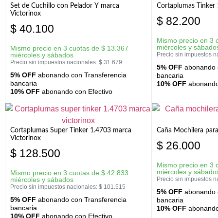
Set de Cuchillo con Pelador Y marca
Cortaplumas Tinker 
Victorinox
$
82.200
$
40.100
Mismo precio en 3 
miércoles y sábado
Mismo precio en 3 cuotas de
$
13.367
miércoles y sábados
Precio sin impuestos n
Precio sin impuestos nacionales:
$
31.679
5% OFF
abonando c
5% OFF
abonando con Transferencia
bancaria
bancaria
10% OFF
abonando 
10% OFF
abonando con Efectivo
Cortaplumas Super Tinker 1.4703 marca
Caña Mochilera para
Victorinox
$
26.000
$
128.500
Mismo precio en 3 
miércoles y sábado
Mismo precio en 3 cuotas de
$
42.833
miércoles y sábados
Precio sin impuestos n
Precio sin impuestos nacionales:
$
101.515
5% OFF
abonando c
5% OFF
abonando con Transferencia
bancaria
bancaria
10% OFF
abonando 
10% OFF
abonando con Efectivo