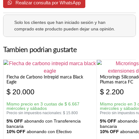
Realizar consulta por WhatsApp
Solo los clientes que han iniciado sesión y han
comprado este producto pueden dejar una opinión.
Tambien podrian gustarte
Flecha de Carbono Intrepid marca Black
Microrings Silicona
Eagle
Plumas marca FC
$
20.000
$
2.200
Mismo precio en 3 cuotas de
$
6.667
Mismo precio en 3 
miércoles y sábados
miércoles y sábado
Precio sin impuestos nacionales:
$
15.800
Precio sin impuestos n
5% OFF
abonando con Transferencia
5% OFF
abonando c
bancaria
bancaria
10% OFF
abonando con Efectivo
10% OFF
abonando 