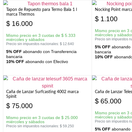
Tapon de Repuesto para Termo Bala 1 l
Nocking Point marc
marca Thermos
$
1.100
$
16.000
Mismo precio en 3 
miércoles y sábado
Mismo precio en 3 cuotas de
$
5.333
miércoles y sábados
Precio sin impuestos n
Precio sin impuestos nacionales:
$
12.640
5% OFF
abonando c
5% OFF
abonando con Transferencia
bancaria
bancaria
10% OFF
abonando 
10% OFF
abonando con Efectivo
Caña de Lanzar Surfcasting 4002 marca
Caña de Lanzar Tele
Spinit
$
65.000
$
75.000
Mismo precio en 3 
miércoles y sábado
Mismo precio en 3 cuotas de
$
25.000
miércoles y sábados
Precio sin impuestos n
Precio sin impuestos nacionales:
$
59.250
5% OFF
abonando c