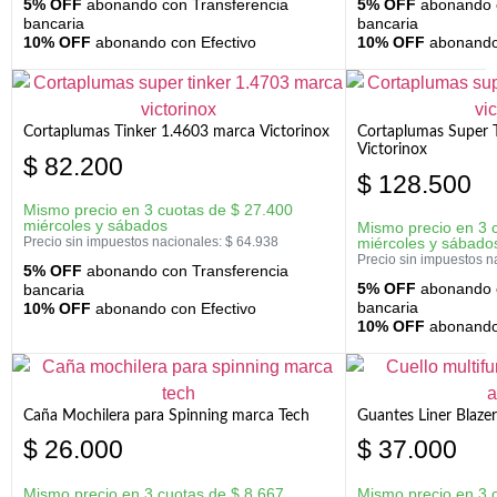
5% OFF
abonando con Transferencia
5% OFF
abonando c
bancaria
bancaria
10% OFF
abonando con Efectivo
10% OFF
abonando 
Cortaplumas Tinker 1.4603 marca Victorinox
Cortaplumas Super 
Victorinox
$
82.200
$
128.500
Mismo precio en 3 cuotas de
$
27.400
miércoles y sábados
Mismo precio en 3 
Precio sin impuestos nacionales:
$
64.938
miércoles y sábado
Precio sin impuestos n
5% OFF
abonando con Transferencia
5% OFF
abonando c
bancaria
bancaria
10% OFF
abonando con Efectivo
10% OFF
abonando 
Caña Mochilera para Spinning marca Tech
Guantes Liner Blaze
$
26.000
$
37.000
Mismo precio en 3 cuotas de
$
8.667
Mismo precio en 3 