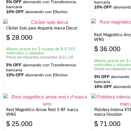
5% OFF
abonando con Transferencia
bancaria
bancaria
10% OFF
abonando 
10% OFF
abonando con Efectivo
Clicker Solo para Arquería marca Decut
Rest Magnético Arr
$
28.000
WNS
$
36.000
Mismo precio en 3 cuotas de
$
9.333
miércoles y sábados
Precio sin impuestos nacionales:
$
22.120
Mismo precio en 3 
miércoles y sábado
5% OFF
abonando con Transferencia
Precio sin impuestos n
bancaria
10% OFF
abonando con Efectivo
5% OFF
abonando c
bancaria
10% OFF
abonando 
Rest Magnético Arrow Rest S-RF marca
Pistolera Interna K
WNS
marca Houston
$
25.000
$
71.000