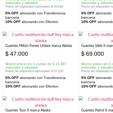
miércoles y sábados
miércoles y sábado
Precio sin impuestos nacionales:
$
20.540
Precio sin impuestos n
5% OFF
abonando con Transferencia
5% OFF
abonando c
bancaria
bancaria
10% OFF
abonando con Efectivo
10% OFF
abonando 
Guantes Mitón Forest Unisex marca Alaska
Guantes Slide II mar
$
47.000
$
69.000
Mismo precio en 3 cuotas de
$
15.667
Mismo precio en 3 
miércoles y sábados
miércoles y sábado
Precio sin impuestos nacionales:
$
37.130
Precio sin impuestos n
5% OFF
abonando con Transferencia
5% OFF
abonando c
bancaria
bancaria
10% OFF
abonando con Efectivo
10% OFF
abonando 
Guantes Tour II marca Alaska
Guantes Patrol II ma