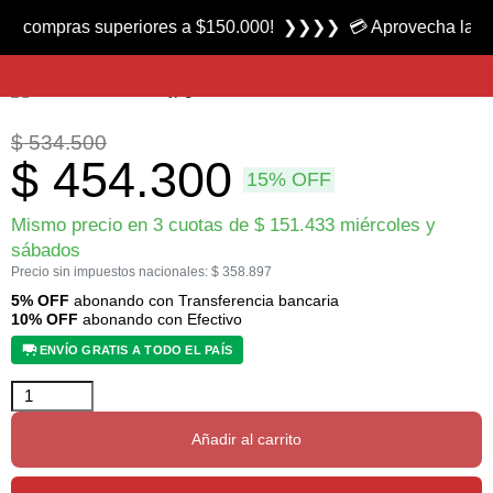
Producto nuevo
mpras superiores a $150.000! ❯❯❯❯ 💳 Aprovecha las 3 cuotas
Arco Recurvo Kit Completo con Accesorios R7 marca Florida Camping
$
534.500
$
454.300
15% OFF
Mismo precio en 3 cuotas de
$
151.433
miércoles y
sábados
Precio sin impuestos nacionales:
$
358.897
5% OFF
abonando con Transferencia bancaria
10% OFF
abonando con Efectivo
ENVÍO GRATIS A TODO EL PAÍS
Añadir al carrito