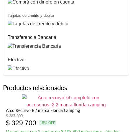
Tarjetas de crédito y débito
Transferencia Bancaria
Efectivo
Productos relacionados
Arco Recurvo R2 marca Florida Camping
$
387.900
$
329.700
15% OFF
Mismo precio en 3 cuotas de
$
109.900
miércoles y sábados