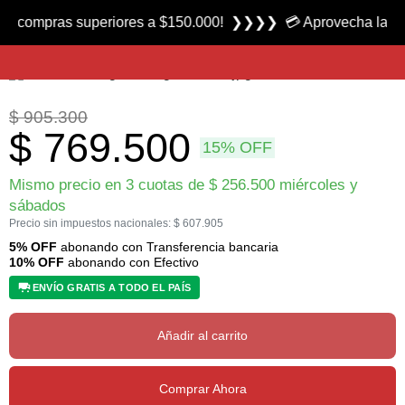
Producto nuevo
compras superiores a $150.000! ❯❯❯❯ 💳 Aprovecha las 3 cuo
Arco Completo para Bowfishing con Accesorios marca Florida Camping
$
905.300
$
769.500
15% OFF
Mismo precio en 3 cuotas de
$
256.500
miércoles y
sábados
Precio sin impuestos nacionales:
$
607.905
5% OFF
abonando con Transferencia bancaria
10% OFF
abonando con Efectivo
ENVÍO GRATIS A TODO EL PAÍS
Añadir al carrito
Comprar Ahora