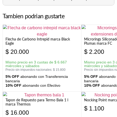
Tambien podrian gustarte
Flecha de Carbono Intrepid marca Black
Microrings Silicona
Eagle
Plumas marca FC
$
20.000
$
2.200
Mismo precio en 3 cuotas de
$
6.667
Mismo precio en 3 
miércoles y sábados
miércoles y sábado
Precio sin impuestos nacionales:
$
15.800
Precio sin impuestos n
5% OFF
abonando con Transferencia
5% OFF
abonando c
bancaria
bancaria
10% OFF
abonando con Efectivo
10% OFF
abonando 
Tapon de Repuesto para Termo Bala 1 l
Nocking Point marc
marca Thermos
$
1.100
$
16.000