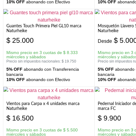
10% OFF
abonando con Efectivo
10% OFF
abonando 
Guantes Touch Primera Piel GL10 marca
Mosquetón Llavero 
Naturheike
Naturheike
$
25.000
$
5.00
Desde
Mismo precio en 3 cuotas de
$
8.333
Mismo precio en 3 
miércoles y sábados
miércoles y sábado
Precio sin impuestos nacionales:
$
19.750
Precio sin impuestos n
5% OFF
abonando con Transferencia
5% OFF
abonando c
bancaria
bancaria
10% OFF
abonando con Efectivo
10% OFF
abonando 
Vientos para Carpa x 4 unidades marca
Pedernal Iniciador d
Naturheike
marca FC
$
16.500
$
9.900
Mismo precio en 3 cuotas de
$
5.500
Mismo precio en 3 
miércoles y sábados
miércoles y sábado