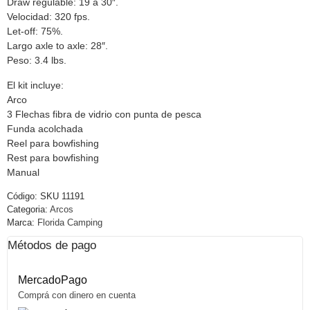
Draw regulable: 19 a 30″.
Velocidad: 320 fps.
Let-off: 75%.
Largo axle to axle: 28″.
Peso: 3.4 lbs.
El kit incluye:
Arco
3 Flechas fibra de vidrio con punta de pesca
Funda acolchada
Reel para bowfishing
Rest para bowfishing
Manual
Código:
SKU 11191
Categoria:
Arcos
Marca:
Florida Camping
Métodos de pago
MercadoPago
Comprá con dinero en cuenta