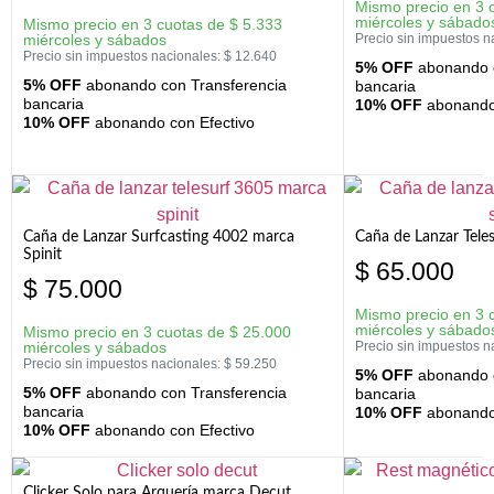
Mismo precio en 3 
miércoles y sábado
Mismo precio en 3 cuotas de
$
5.333
miércoles y sábados
Precio sin impuestos n
Precio sin impuestos nacionales:
$
12.640
5% OFF
abonando c
5% OFF
abonando con Transferencia
bancaria
bancaria
10% OFF
abonando 
10% OFF
abonando con Efectivo
Caña de Lanzar Surfcasting 4002 marca
Caña de Lanzar Tele
Spinit
$
65.000
$
75.000
Mismo precio en 3 
miércoles y sábado
Mismo precio en 3 cuotas de
$
25.000
miércoles y sábados
Precio sin impuestos n
Precio sin impuestos nacionales:
$
59.250
5% OFF
abonando c
5% OFF
abonando con Transferencia
bancaria
bancaria
10% OFF
abonando 
10% OFF
abonando con Efectivo
Clicker Solo para Arquería marca Decut