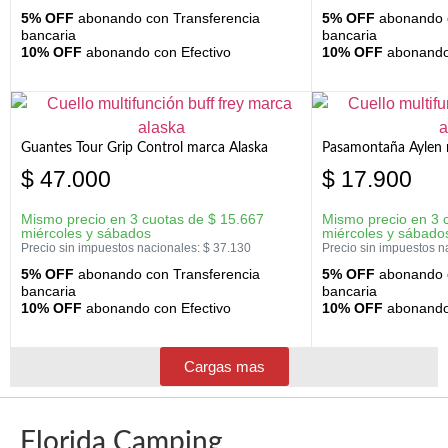
5% OFF
abonando con Transferencia
5% OFF
abonando c
bancaria
bancaria
10% OFF
abonando con Efectivo
10% OFF
abonando 
Guantes Tour Grip Control marca Alaska
Pasamontaña Aylen 
$
47.000
$
17.900
Mismo precio en 3 cuotas de
$
15.667
Mismo precio en 3 
miércoles y sábados
miércoles y sábado
Precio sin impuestos nacionales:
$
37.130
Precio sin impuestos n
5% OFF
abonando con Transferencia
5% OFF
abonando c
bancaria
bancaria
10% OFF
abonando con Efectivo
10% OFF
abonando 
Cargas mas
Florida Camping